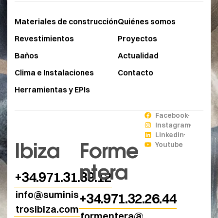
Materiales de construcción
Quiénes somos
Revestimientos
Proyectos
Baños
Actualidad
Clima e Instalaciones
Contacto
Herramientas y EPIs
Facebook
Instagram
Linkedin
Ibiza
Forme
Youtube
ntera
+34.971.31.39.12
info@suminis
+34.971.32.26.44
trosibiza.com
formentera@