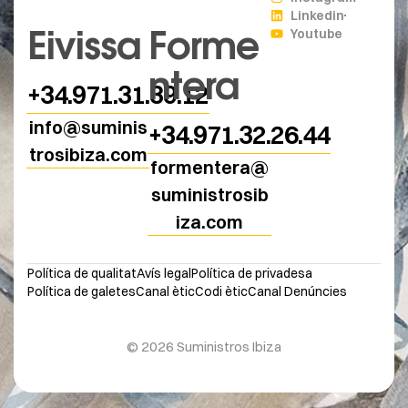
Linkedin
Eivissa
Forme
Youtube
ntera
+34.971.31.39.12
info@suminis
+34.971.32.26.44
trosibiza.com
formentera@
suministrosib
iza.com
Política de qualitat
Avís legal
Política de privadesa
Política de galetes
Canal ètic
Codi ètic
Canal Denúncies
© 2026 Suministros Ibiza