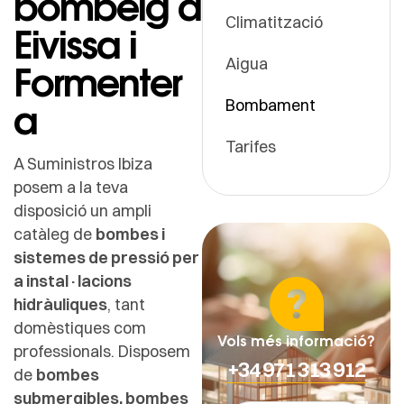
bombeig a
Climatització
Eivissa i
Aigua
Formenter
a
Bombament
Tarifes
A Suministros Ibiza
posem a la teva
disposició un ampli
catàleg de
bombes i
sistemes de pressió per
a instal·lacions
hidràuliques
, tant
domèstiques com
Vols més informació?
professionals. Disposem
+34 971 313 912
de
bombes
submergibles, bombes