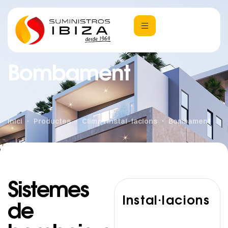
Bombament
Inici
Productes
Clima i instal·lacions
Bombament
Sistemes
Instal·lacions
de