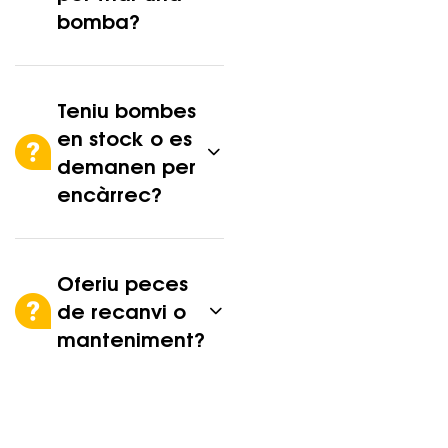
bomba?
Teniu bombes
en stock o es
demanen per
encàrrec?
Oferiu peces
de recanvi o
manteniment?