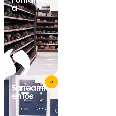
a
Saneami
entos