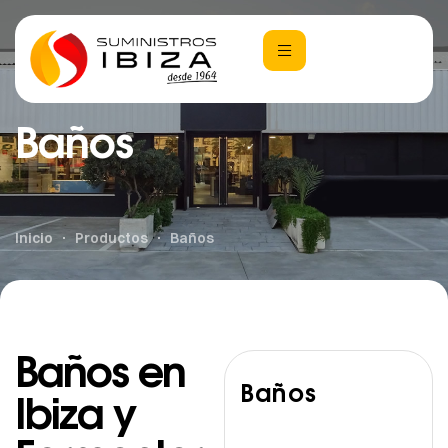
Baños
Inicio
Productos
Baños
Baños en
Baños
Ibiza y