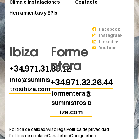
Clima e Instalaciones
Contacto
Herramientas y EPIs
Facebook
Instagram
Linkedin
Ibiza
Forme
Youtube
ntera
+34.971.31.39.12
info@suminis
+34.971.32.26.44
trosibiza.com
formentera@
suministrosib
iza.com
Política de calidad
Aviso legal
Política de privacidad
Política de cookies
Canal ético
Código ético