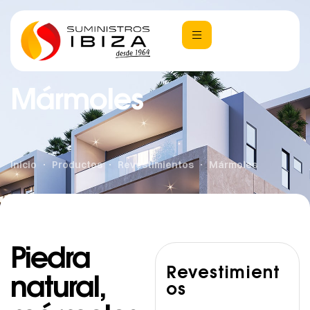
Mármoles
Inicio
Productos
Revestimientos
Mármoles
Piedra
Revestimient
natural,
os