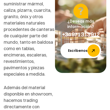
suministrar mármol,
caliza, pizarra, cuarcita,
granito, ónix y otros
¿Deseas más
materiales naturales
información?
procedentes de canteras
+34 971 313 912
de cualquier parte del
mundo, tanto en baldosa
como en tablas,
Escríbenos
encimeras, escaleras,
revestimientos,
pavimentos y piezas
especiales a medida.
Además del material
disponible en showroom,
hacemos trading
directamente con