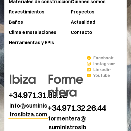
Materiales de construcción
Quiénes somos
Revestimientos
Proyectos
Baños
Actualidad
Clima e Instalaciones
Contacto
Herramientas y EPIs
Facebook
Instagram
Linkedin
Ibiza
Forme
Youtube
ntera
+34.971.31.39.12
info@suminis
+34.971.32.26.44
trosibiza.com
formentera@
suministrosib